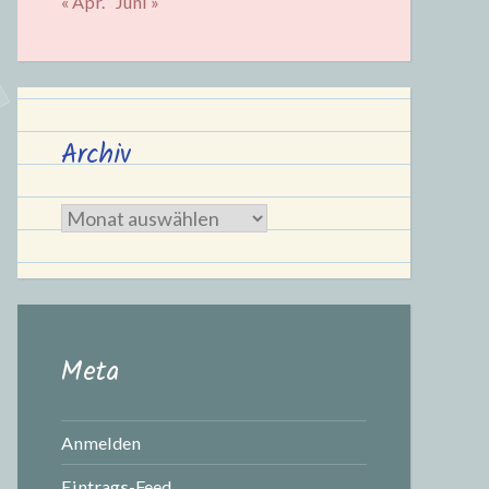
« Apr.
Juni »
Archiv
Archiv
Meta
Anmelden
Eintrags-Feed