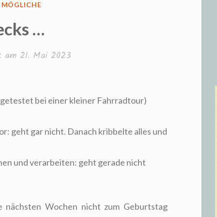
FFENTLICHT
S MÖGLICHE
ecks …
ht am
21. Mai 2023
 getestet bei einer kleiner Fahrradtour)
: geht gar nicht. Danach kribbelte alles und
ehen und verarbeiten: geht gerade nicht
die nächsten Wochen nicht zum Geburtstag