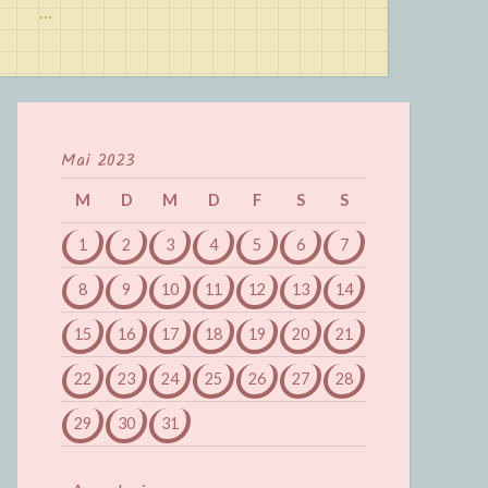
…
Mai 2023
M
D
M
D
F
S
S
1
2
3
4
5
6
7
8
9
10
11
12
13
14
15
16
17
18
19
20
21
22
23
24
25
26
27
28
29
30
31