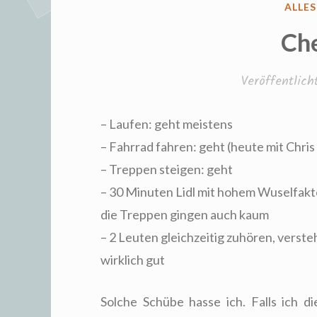
VERÖ
ALLE
IN
Ch
Veröffentlic
– Laufen: geht meistens
– Fahrrad fahren: geht (heute mit Chris
– Treppen steigen: geht
– 30 Minuten Lidl mit hohem Wuselfaktor
die Treppen gingen auch kaum
– 2 Leuten gleichzeitig zuhören, verst
wirklich gut
Solche Schübe hasse ich. Falls ich 