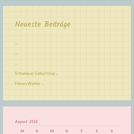
Neueste Beiträge
…
…
…
Schwiepas Geburtstag …
Dieses Wetter …
August 2026
M
D
M
D
F
S
S