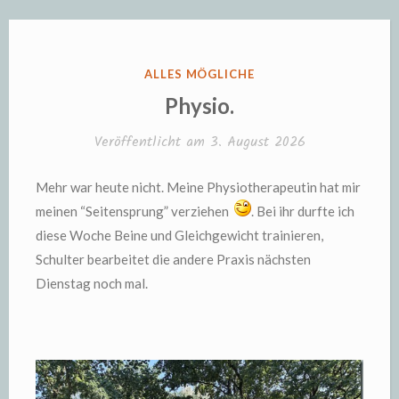
VERÖFFENTLICHT
ALLES MÖGLICHE
IN
Physio.
Veröffentlicht am
3. August 2026
Mehr war heute nicht. Meine Physiotherapeutin hat mir
meinen “Seitensprung” verziehen
. Bei ihr durfte ich
diese Woche Beine und Gleichgewicht trainieren,
Schulter bearbeitet die andere Praxis nächsten
Dienstag noch mal.