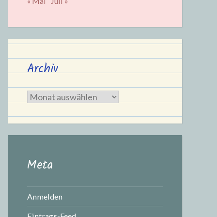
« Mai
Juli »
Archiv
Archiv
Meta
Anmelden
Eintrags-Feed