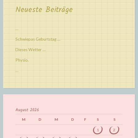
Neueste Beiträge
…
Schwiepas Geburtstag …
Dieses Wetter …
Physio.
…
August 2026
M
D
M
D
F
S
S
1
2