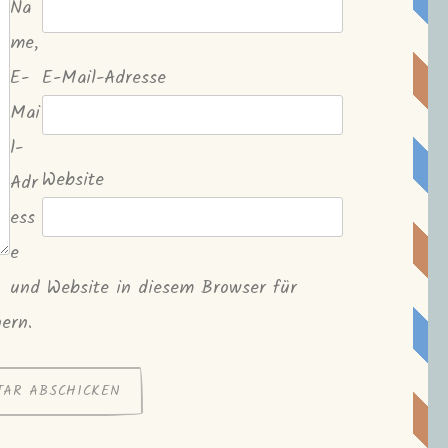
Na
me,
E-
E-Mail-Adresse
Mai
l-
Website
Adr
ess
e
und Website in diesem Browser für
ern.