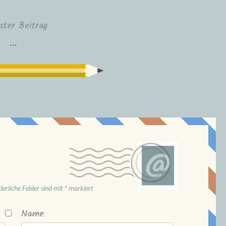
ster Beitrag
…
derliche Felder sind mit
*
markiert
Name