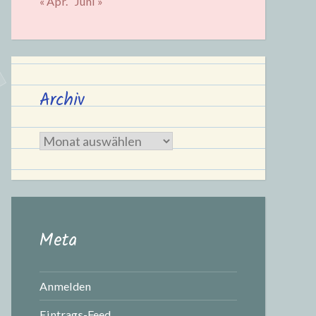
« Apr.
Juni »
Archiv
Archiv
Meta
Anmelden
Eintrags-Feed