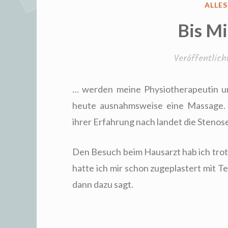
VERÖ
ALLE
IN
Bis Mi
Veröffentlic
… werden meine Physiotherapeutin un
heute ausnahmsweise eine Massage.
ihrer Erfahrung nach landet die Stenos
Den Besuch beim Hausarzt hab ich tro
hatte ich mir schon zugeplastert mit 
dann dazu sagt.