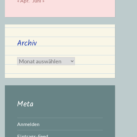
« Apr.
Juni »
Archiv
Archiv
Meta
Anmelden
Eintrags-Feed