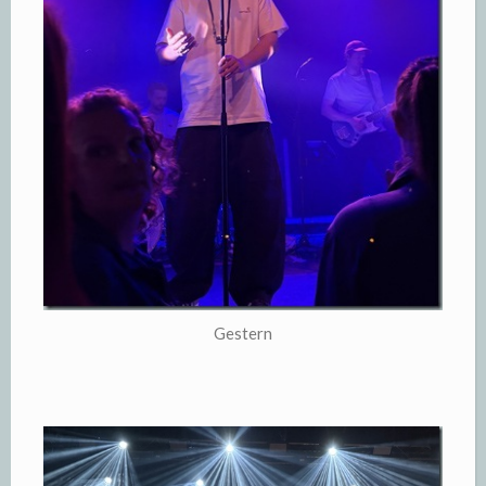
Gestern