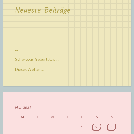
Neueste Beiträge
…
…
…
Schwiepas Geburtstag …
Dieses Wetter …
Mai 2026
M
D
M
D
F
S
S
1
2
3