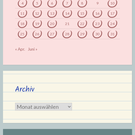
4
5
6
7
8
9
10
11
12
13
14
15
16
17
18
19
20
21
22
23
24
25
26
27
28
29
30
31
« Apr.
Juni »
Archiv
Archiv