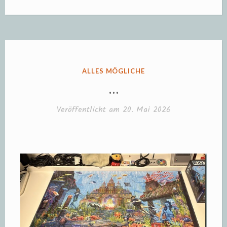
VERÖFFENTLICHT
ALLES MÖGLICHE
IN
…
Veröffentlicht am
20. Mai 2026