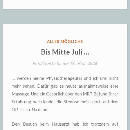
VERÖFFENTLICHT
ALLES MÖGLICHE
IN
Bis Mitte Juli …
Veröffentlicht am
18. Mai 2026
… werden meine Physiotherapeutin und ich uns nicht
mehr sehen. Dafür gab es heute ausnahmsweise eine
Massage. Und ein Gespräch über den MRT Befund, ihrer
Erfahrung nach landet die Stenose meist doch auf dem
OP-Tisch. Na denn.
Den Besuch beim Hausarzt hab ich trotzdem auf