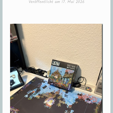
Veröffentlicht am
17. Mai 2026