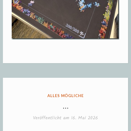
VERÖFFENTLICHT
ALLES MÖGLICHE
IN
…
Veröffentlicht am
16. Mai 2026