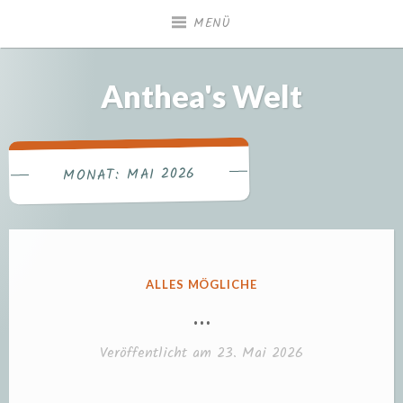
Zum
MENÜ
Inhalt
springen
Anthea's Welt
MAI 2026
MONAT:
VERÖFFENTLICHT
ALLES MÖGLICHE
IN
…
Veröffentlicht am
23. Mai 2026