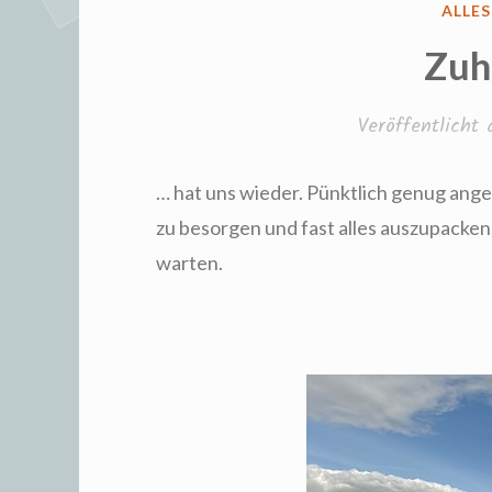
VERÖ
ALLE
IN
Zuh
Veröffentlicht
… hat uns wieder. Pünktlich genug ang
zu besorgen und fast alles auszupacke
warten.