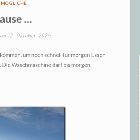
FFENTLICHT
S MÖGLICHE
ause …
 am
12. Oktober 2024
ekommen, um noch schnell für morgen Essen
n. Die Waschmaschine darf bis morgen