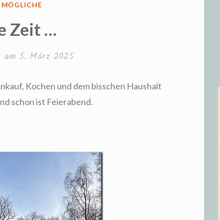
FFENTLICHT
S MÖGLICHE
e Zeit …
ht am
5. März 2025
Einkauf, Kochen und dem bisschen Haushalt
nd schon ist Feierabend.