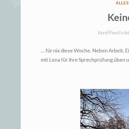
VERÖ
ALLE
IN
Kein
Veröffentlic
… für nix diese Woche. Neben Arbeit, 
mit Lena für ihre Sprechprüfung üben u