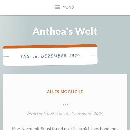
Zum
MENÜ
Inhalt
springen
Anthea's Welt
16. DEZEMBER 2024
TAG:
VERÖFFENTLICHT
ALLES MÖGLICHE
IN
…
Veröffentlicht am
16. Dezember 2024
Eine Nacht mit Spastik und praktisch nicht vorhandenes