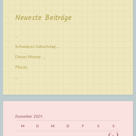
Neueste Beiträge
…
Schwiepas Geburtstag …
Dieses Wetter …
Physio.
…
Dezember 2024
M
D
M
D
F
S
S