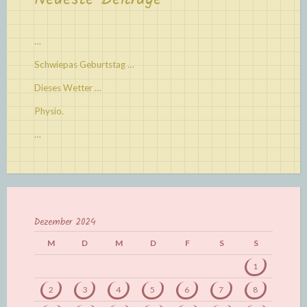
…
Schwiepas Geburtstag …
Dieses Wetter …
Physio.
…
Dezember 2024
M
D
M
D
F
S
S
1
2
3
4
5
6
7
8