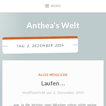
Zum
MENÜ
Inhalt
springen
Anthea's Welt
2. DEZEMBER 2024
TAG:
VERÖFFENTLICHT
ALLES MÖGLICHE
IN
Laufen …
Veröffentlicht am
2. Dezember 2024
… war ja die letzten zwei Wochen schon nicht meine