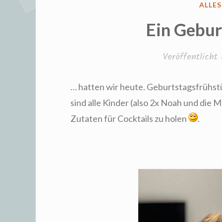
VERÖ
ALLE
IN
Ein Gebur
Veröffentlich
… hatten wir heute. Geburtstagsfrühst
sind alle Kinder (also 2x Noah und di
Zutaten für Cocktails zu holen
.