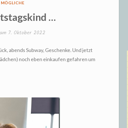
FFENTLICHT
S MÖGLICHE
tstagskind …
t am
7. Oktober 2022
ück, abends Subway, Geschenke. Und jetzt
e Mädchen) noch eben einkaufen gefahren um