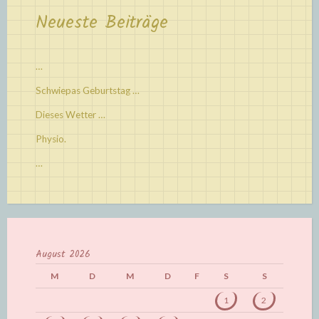
Neueste Beiträge
…
Schwiepas Geburtstag …
Dieses Wetter …
Physio.
…
August 2026
M
D
M
D
F
S
S
1
2