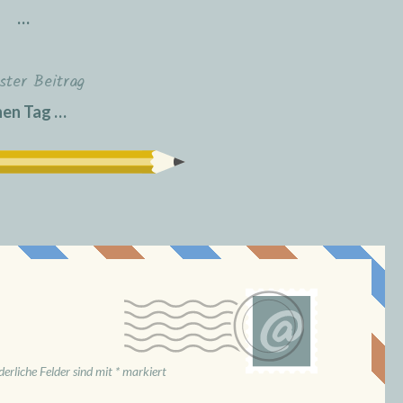
…
ster Beitrag
nen Tag …
derliche Felder sind mit
*
markiert