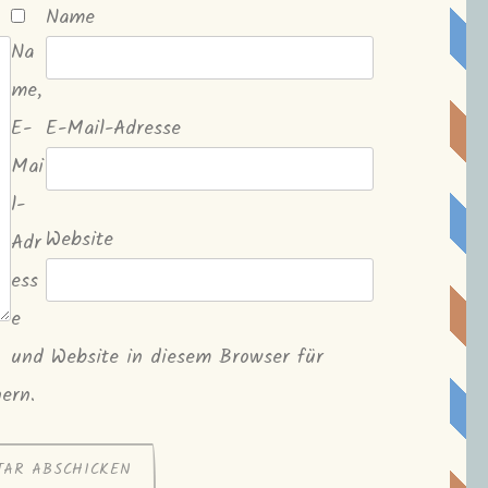
Name
Na
me,
E-
E-Mail-Adresse
Mai
l-
Website
Adr
ess
e
und Website in diesem Browser für
ern.