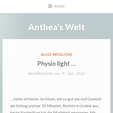
Zum
MENÜ
Inhalt
springen
Anthea's Welt
VERÖFFENTLICHT
ALLES MÖGLICHE
IN
Physio light …
Veröffentlicht am
19. Juni 2025
… hatte ich heute. Im Sitzen, mit so gut wie null Gewicht
am Seilzug und nur 20 Minuten. Reichte trotzdem aus,
heute Nachmittag hat die Müdigkeit gewonnen. Mir