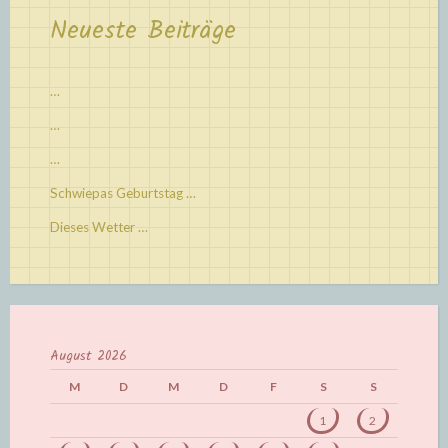
Neueste Beiträge
…
…
…
Schwiepas Geburtstag …
Dieses Wetter …
August 2026
M
D
M
D
F
S
S
1
2