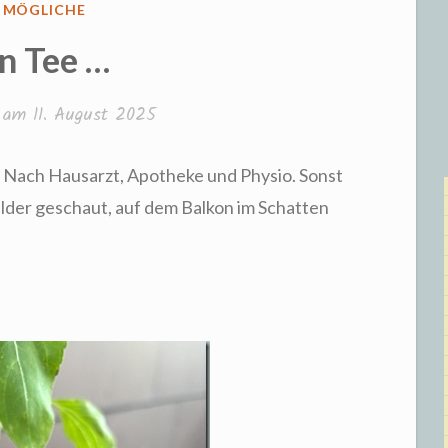
FFENTLICHT
S MÖGLICHE
n Tee …
t am
11. August 2025
. Nach Hausarzt, Apotheke und Physio. Sonst
lder geschaut, auf dem Balkon im Schatten