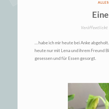
VERÖ
ALLE
IN
Eine
Veröffentlich
… habe ich mir heute bei Anke abgeholt
heute nur mit Lena und ihrem Freund Bi
gesessen und für Essen gesorgt.