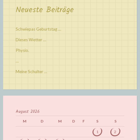
Neueste Beiträge
Schwiepas Geburtstag …
Dieses Wetter …
Physio.
…
Meine Schulter …
August 2026
M
D
M
D
F
S
S
1
2