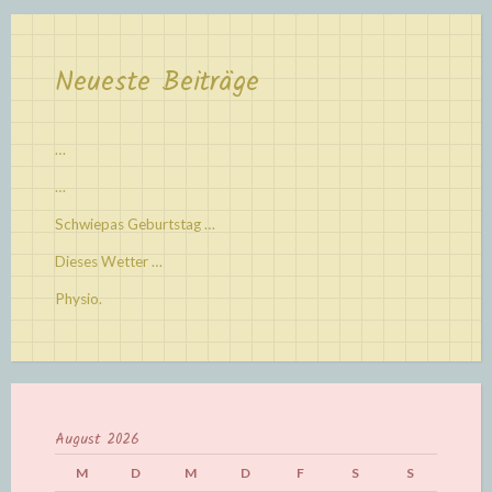
Neueste Beiträge
…
…
Schwiepas Geburtstag …
Dieses Wetter …
Physio.
August 2026
M
D
M
D
F
S
S