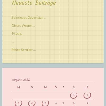
Neueste Beiträge
Schwiepas Geburtstag …
Dieses Wetter …
Physio.
…
Meine Schulter …
August 2026
M
D
M
D
F
S
S
1
2
3
4
5
6
7
8
9