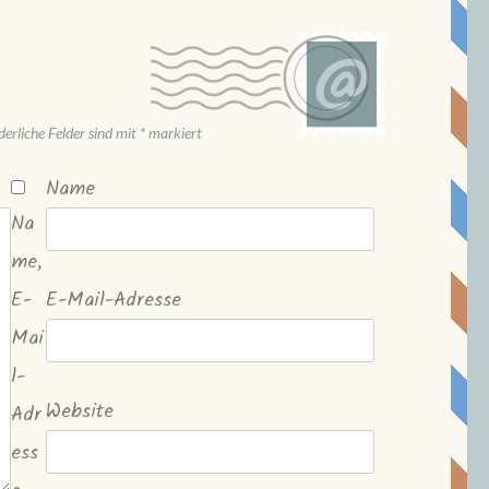
derliche Felder sind mit
*
markiert
Name
Na
me,
E-
E-Mail-Adresse
Mai
l-
Website
Adr
ess