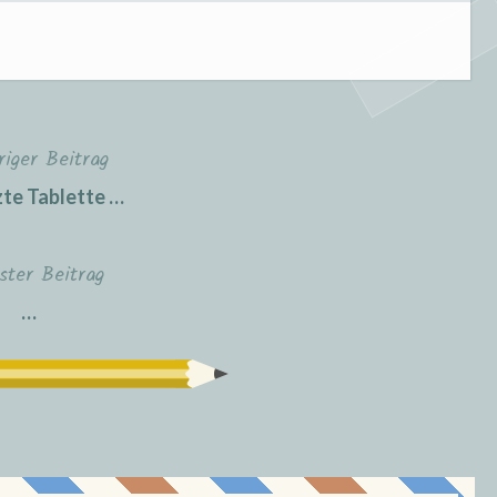
riger Beitrag
zte Tablette …
ster Beitrag
…