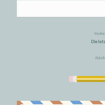
Vorhe
Beitragsnavigation
Die let
Näch