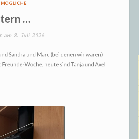
FFENTLICHT
S MÖGLICHE
tern …
cht am
8. Juli 2026
 und Sandra und Marc (bei denen wir waren)
st Freunde-Woche, heute sind Tanja und Axel