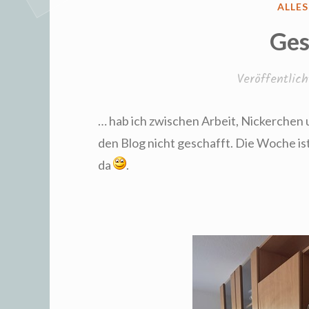
VERÖ
ALLE
IN
Ges
Veröffentli
… hab ich zwischen Arbeit, Nickerchen
den Blog nicht geschafft. Die Woche i
da
.