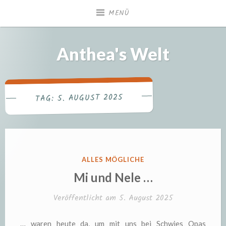
Zum
MENÜ
Inhalt
springen
Anthea's Welt
5. AUGUST 2025
TAG:
VERÖFFENTLICHT
ALLES MÖGLICHE
IN
Mi und Nele …
Veröffentlicht am
5. August 2025
… waren heute da, um mit uns bei Schwies Opas