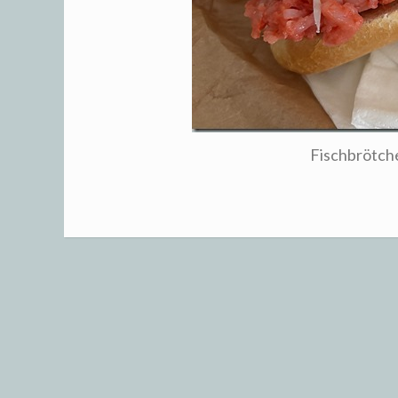
Fischbrötc