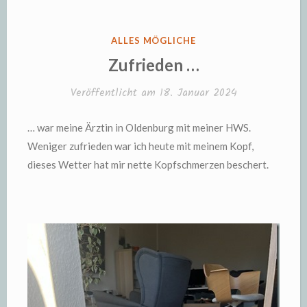
VERÖFFENTLICHT
ALLES MÖGLICHE
IN
Zufrieden …
Veröffentlicht am
18. Januar 2024
… war meine Ärztin in Oldenburg mit meiner HWS.
Weniger zufrieden war ich heute mit meinem Kopf,
dieses Wetter hat mir nette Kopfschmerzen beschert.