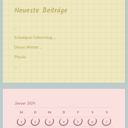
Neueste Beiträge
…
Schwiepas Geburtstag …
Dieses Wetter …
Physio.
…
Januar 2024
M
D
M
D
F
S
S
1
2
3
4
5
6
7