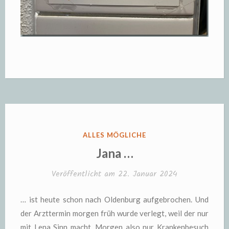
VERÖFFENTLICHT
ALLES MÖGLICHE
IN
Jana …
Veröffentlicht am
22. Januar 2024
… ist heute schon nach Oldenburg aufgebrochen. Und
der Arzttermin morgen früh wurde verlegt, weil der nur
mit Lena Sinn macht. Morgen also nur Krankenbesuch