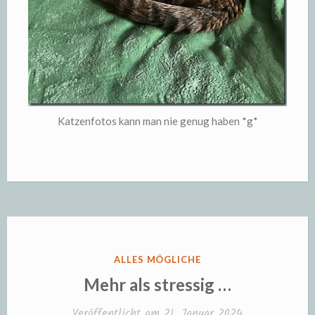
Katzenfotos kann man nie genug haben *g*
VERÖFFENTLICHT
ALLES MÖGLICHE
IN
Mehr als stressig …
Veröffentlicht am
21. Januar 2024