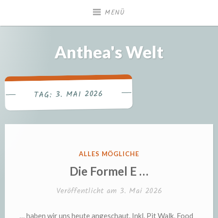
Zum
MENÜ
Inhalt
springen
Anthea's Welt
3. MAI 2026
TAG:
VERÖFFENTLICHT
ALLES MÖGLICHE
IN
Die Formel E …
Veröffentlicht am
3. Mai 2026
… haben wir uns heute angeschaut. Inkl. Pit Walk, Food